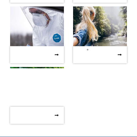
du cycle de vie
cycle de vie
®
Soutenir nos
Tyvek
- sustainability
®
Soutenir nos
Tyvek
- sustainability
communautés en
brochure
communautés en
brochure
fournissant une aide
fournissant une aide
d'urgence dans le cadre
d'urgence dans le cadre
de la COVID-19
de la COVID-19
Le guide du
Le guide du responsable
responsable SSE sur les
SSE sur les considérations
considérations de
de durabilité relatives aux
durabilité relatives aux
EPI
EPI