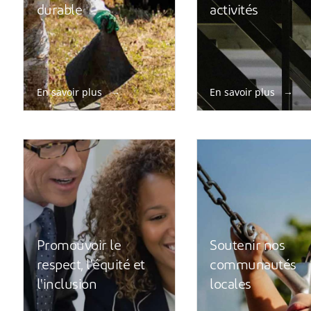
durable
activités
En savoir plus
En savoir plus
Promouvoir le
Soutenir nos
respect, l'équité et
communautés
l'inclusion
locales