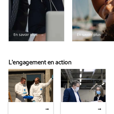
En savoir plus
En savoir plus
L'engagement en action
EPI et environnement :
Une collaboration en
EPI et environnement :
Une collaboration en
Comprendre l'analyse
temps de crise
Comprendre l'analyse du
temps de crise