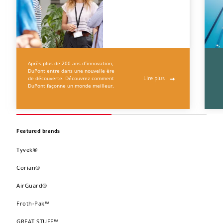
Après plus de 200 ans d'innovation,
DuPont entre dans une nouvelle ère
de découverte. Découvrez comment
Lire plus
DuPont façonne un monde meilleur.
Featured brands
Tyvek®
Corian®
AirGuard®
Froth-Pak™
GREAT STUFF™