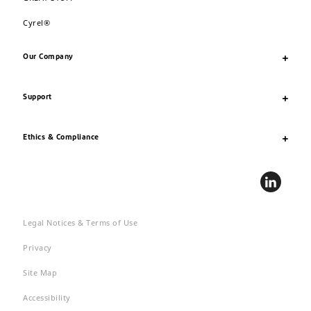
Cyrel®
Our Company
Support
Ethics & Compliance
Legal Notices & Terms of Use
Privacy
Site Map
Accessibility