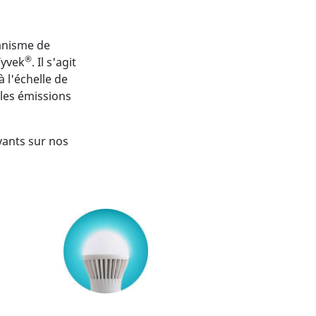
canisme de
®
Tyvek
. Il s'agit
 l'échelle de
 les émissions
vants sur nos