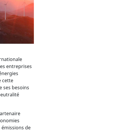
rnationale
es entreprises
'énergies
 cette
e ses besoins
eutralité
artenaire
économies
s émissions de