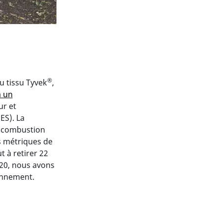
®
u tissu Tyvek
,
à un
ur et
ES). La
a combustion
s métriques de
 à retirer 22
2020, nous avons
onnement.