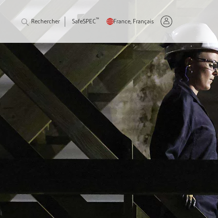
™
Rechercher
SafeSPEC
France, Français