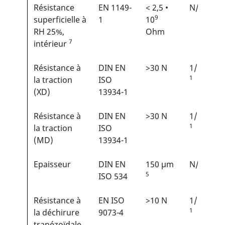
Résistance
EN 1149-
< 2,5 •
N/A
9
superficielle à
1
10
RH 25%,
Ohm
7
intérieur
Résistance à
DIN EN
>30 N
1/6
1
la traction
ISO
(XD)
13934-1
Résistance à
DIN EN
>30 N
1/6
1
la traction
ISO
(MD)
13934-1
Epaisseur
DIN EN
150 µm
N/A
5
ISO 534
Résistance à
EN ISO
>10 N
1/6
1
la déchirure
9073-4
trapézoïdale