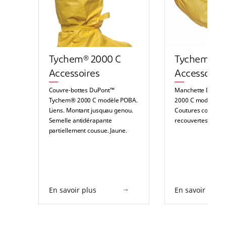
Tychem® 2000 C
Tychem® 2
Accessoires
Accessoires
Couvre-bottes DuPont™
Manchette DuPon
Tychem® 2000 C modèle POBA.
2000 C modèle PS
Liens. Montant jusquau genou.
Coutures cousues 
Semelle antidérapante
recouvertes. Jaune
partiellement cousue. Jaune.
En savoir plus
En savoir plus