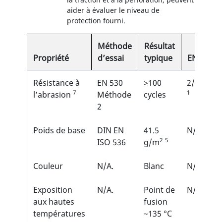
aider à évaluer le niveau de
protection fourni.
Méthode
Résultat
Propriété
d’essai
typique
EN
Résistance à
EN 530
>100
2/6
7
1
l’abrasion
Méthode
cycles
2
Poids de base
DIN EN
41.5
N/A
2
5
ISO 536
g/m
Couleur
N/A.
Blanc
N/A
Exposition
N/A.
Point de
N/A
aux hautes
fusion
températures
~135 °C