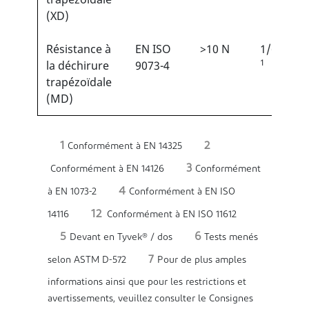
(XD)
Résistance à
EN ISO
>10 N
1/6
1
la déchirure
9073-4
trapézoïdale
(MD)
1
2
Conformément à EN 14325
3
Conformément à EN 14126
Conformément
4
à EN 1073-2
Conformément à EN ISO
12
14116
Conformément à EN ISO 11612
5
6
Devant en Tyvek® / dos
Tests menés
7
selon ASTM D-572
Pour de plus amples
informations ainsi que pour les restrictions et
avertissements, veuillez consulter le Consignes