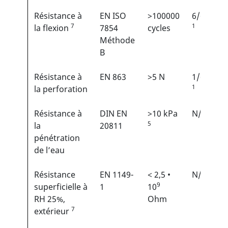
Résistance à
EN ISO
>100000
6/6
7
1
la flexion
7854
cycles
Méthode
B
Résistance à
EN 863
>5 N
1/6
1
la perforation
Résistance à
DIN EN
>10 kPa
N/A
5
la
20811
pénétration
de l’eau
Résistance
EN 1149-
< 2,5 •
N/A
9
superficielle à
1
10
RH 25%,
Ohm
7
extérieur