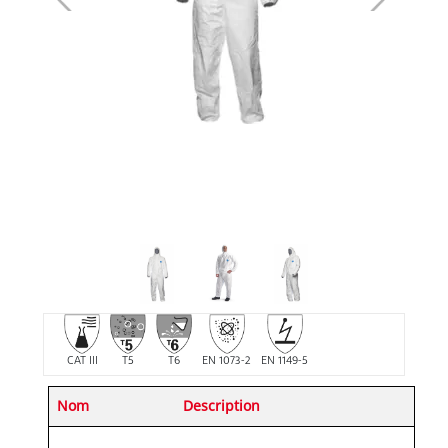
CAT III
T5
T6
EN 1073-2
EN 1149-5
Nom
Description