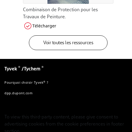
Combinaison de Protection pour les
Travaux de Peinture.
Télécharger
Voir toutes les ressources
®
®
Tyvek
/Tychem
®
Pourquoi choisir Tyvek
?
dpp.dupont.com
To view this third-party content, please give consent to
advertising cookies from the cookie preferences in footer
section.