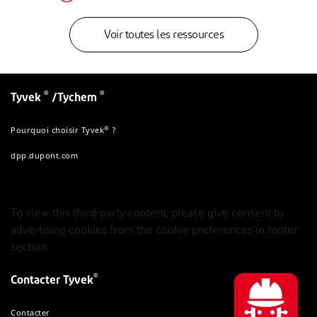
Voir toutes les ressources
®
®
Tyvek
/Tychem
®
Pourquoi choisir Tyvek
?
dpp.dupont.com
To view this third-party content, please give consent to
advertising cookies from the cookie preferences in footer
section.
®
Contacter Tyvek
Contacter