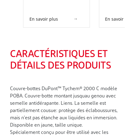
chevilles, autour du visage et à
la taille. Double rabat de
fermeture à glissière et rabat au
En savoir plus
En savoir plus
niveau du menton auto-
adhésifs. Jaune.
CARACTÉRISTIQUES ET
DÉTAILS DES PRODUITS
Couvre-bottes DuPont™ Tychem® 2000 C modèle
POBA. Couvre-botte montant jusquau genou avec
semelle antidérapante. Liens. La semelle est
partiellement cousue: protège des éclaboussures,
mais n'est pas étanche aux liquides en immersion.
Disponible en jaune, taille unique.
Spécialement conçu pour être utilisé avec les