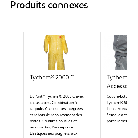
Produits connexes
Tychem® 2000 C
Tychem® 6
Accessoires
DuPont™ Tychem® 2000 C avec
Couvre-bottes Du
chaussettes. Combinaison à
Tychem® 6000 F 
cagoule. Chaussettes intégrées
Liens. Montant jus
et rabats de recouvrement des
Semelle antidérap
bottes. Coutures cousues et
partiellement cous
recouvertes. Passe-pouce.
Elastiques aux poignets, aux