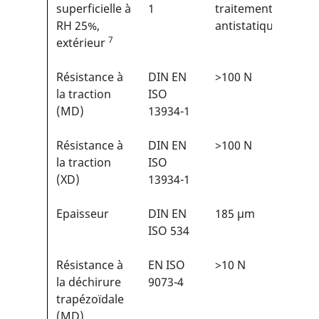
superficielle à
1
traitement
RH 25%,
antistatique
7
extérieur
Résistance à
DIN EN
>100 N
3/6
1
la traction
ISO
(MD)
13934-1
Résistance à
DIN EN
>100 N
3/6
1
la traction
ISO
(XD)
13934-1
Epaisseur
DIN EN
185 µm
N/A
ISO 534
Résistance à
EN ISO
>10 N
1/6
1
la déchirure
9073-4
trapézoïdale
(MD)