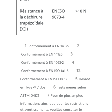
Résistance à
EN ISO
>10 N
1/6
1
la déchirure
9073-4
trapézoïdale
(XD)
1
2
Conformément à EN 14325
3
Conformément à EN 14126
4
Conformément à EN 1073-2
12
Conformément à EN ISO 14116
5
Conformément à EN ISO 11612
Devant
6
en Tyvek® / dos
Tests menés selon
7
ASTM D-572
Pour de plus amples
informations ainsi que pour les restrictions
et avertissements, veuillez consulter le