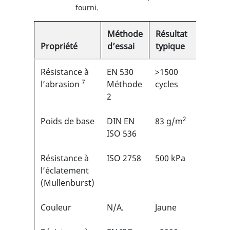
fourni.
Méthode
Résultat
Propriété
d’essai
typique
EN
Résistance à
EN 530
>1500
5/6
7
1
l’abrasion
Méthode
cycles
2
2
Poids de base
DIN EN
83 g/m
N/A
ISO 536
Résistance à
ISO 2758
500 kPa
N/A
l’éclatement
(Mullenburst)
Couleur
N/A.
Jaune
N/A