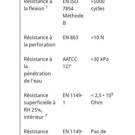
Résistance à
EN ISO
>5000
3/6
7
1
la flexion
7854
cycles
Méthode
B
Résistance à
EN 863
>10 N
2/6
1
la perforation
Résistance à
AATCC
>30 kPa
N/A
la
127
pénétration
de l’eau
9
Résistance
EN 1149-
< 2,5 • 10
N/A
superficielle à
1
Ohm
RH 25%,
7
intérieur
Résistance
EN 1149-
Pas de
N/A