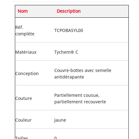
Nom
Description
Réf.
TCPOBASYL00
complète
Matériaux
Tychem® C
Couvre-bottes avec semelle
Conception
antidérapante
Partiellement cousue,
Couture
partiellement recouverte
Couleur
Jaune
Tailles
0