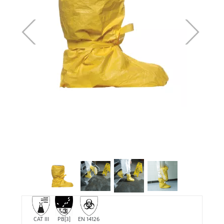
CAT III
PB[3]
EN 14126