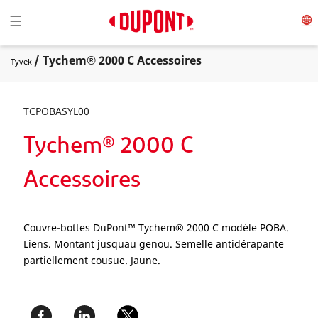
Toggle navigation
☰
/ Tychem® 2000 C Accessoires
Tyvek
TCPOBASYL00
Tychem® 2000 C
Accessoires
Couvre-bottes DuPont™ Tychem® 2000 C modèle POBA.
Liens. Montant jusquau genou. Semelle antidérapante
partiellement cousue. Jaune.