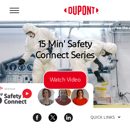
Personal Protection
15 Min' Safety
Connect Series
Watch Video
™
QUICK LINKS