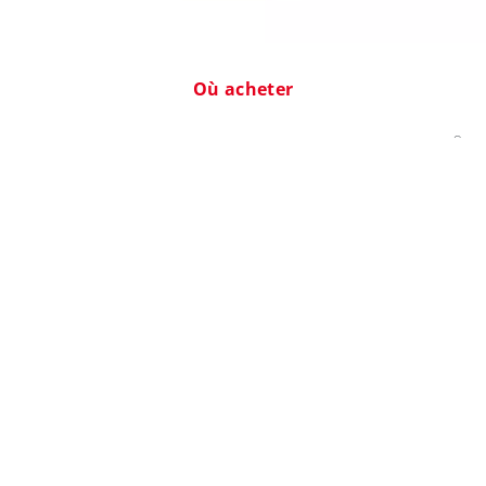
Où acheter
®
Trouvez des distributeurs de produits DuPont. Y compris Tyvek
,
®
®
®
Isoclean
, Tychem
, ProShield
et les produits associés.
®
®
Tyvek
/Tychem
®
Pourquoi Tyvek
Ressources
®
Contacter Tyvek