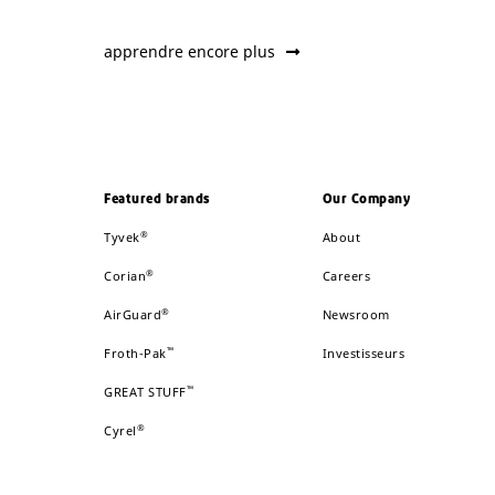
apprendre encore plus
Featured brands
Our Company
®
Tyvek
About
®
Corian
Careers
®
AirGuard
Newsroom
™
Froth-Pak
Investisseurs
™
GREAT STUFF
®
Cyrel