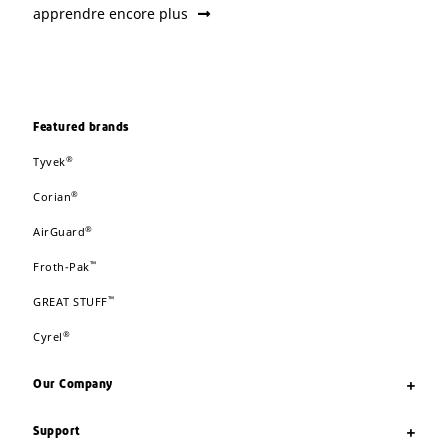
apprendre encore plus
Featured brands
®
Tyvek
®
Corian
®
AirGuard
™
Froth-Pak
™
GREAT STUFF
®
Cyrel
Our Company
Support