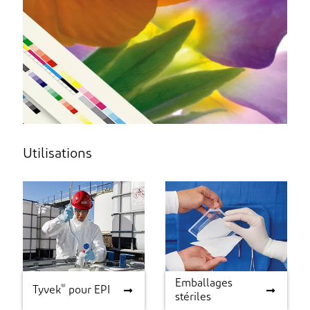
Utilisations
Emballages
®
Tyvek
®
pour EPI
Emballages stériles
Tyvek
pour EPI
stériles