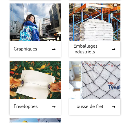
Emballages
Graphiques
Emballages
Graphiques
industriels
industriels
Enveloppes
Housse de fret
Enveloppes
Housse de fret