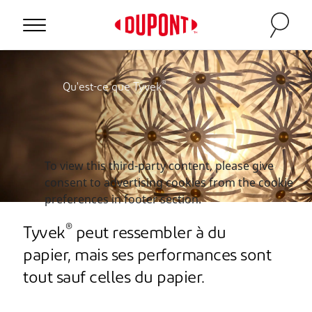
®
Qu'est-ce que Tyvek
To view this third-party content, please give
consent to advertising cookies from the cookie
preferences in footer section.
®
Tyvek
peut ressembler à du
papier, mais ses performances sont
tout sauf celles du papier.