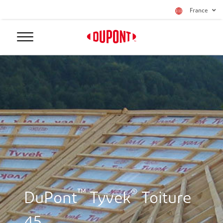
France
™
®
DuPont
Tyvek
Toiture