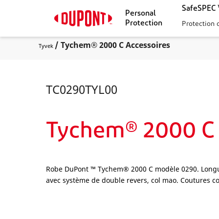
SafeSPEC ™
Personal
Protection
Protection 
/ Tychem® 2000 C Accessoires
Tyvek
TC0290TYL00
Tychem® 2000 C 
Robe DuPont ™ Tychem® 2000 C modèle 0290. Longueur
avec système de double revers, col mao. Coutures co