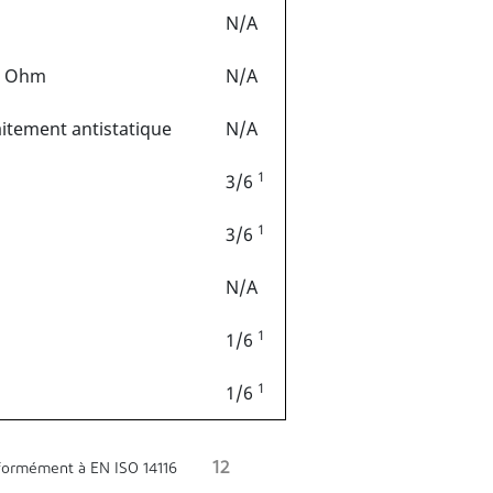
N/A
Ohm
N/A
aitement antistatique
N/A
1
3/6
1
3/6
N/A
1
1/6
1
1/6
12
ormément à EN ISO 14116