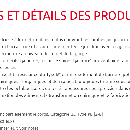
 ET DÉTAILS DES PROD
e à fermeture dans le dos couvrant les jambes jusqu’aux moll
ection accrue et assurer une meilleure jonction avec les gants. 
fermeture au nivea u du cou et de la gorge.
vêtements Tychem®, les accessoires Tychem® peuvent aider à off
ereuses.
isent la résistance du Tyvek® et un revêtement de barrière pol
chimiques inorganiques et de risques biologiques (même sous pr
tre les éclaboussures ou les éclaboussures sous pression dans 
formation des aliments, la transformation chimique et la fabricat
 partiellement le corps, Catégorie III, Type PB [3-B]
ectieux)
intérieur; voir notes