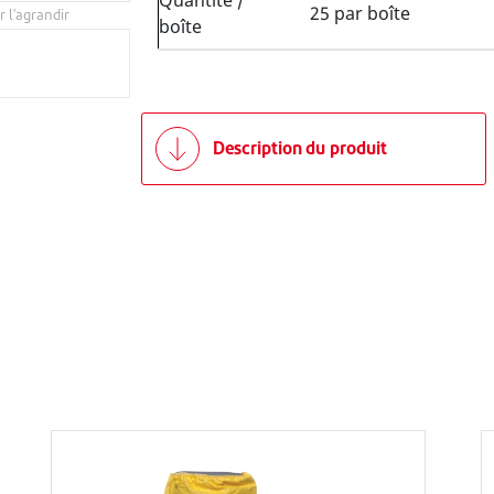
Quantité /
25 par boîte
r l'agrandir
boîte
Description du produit