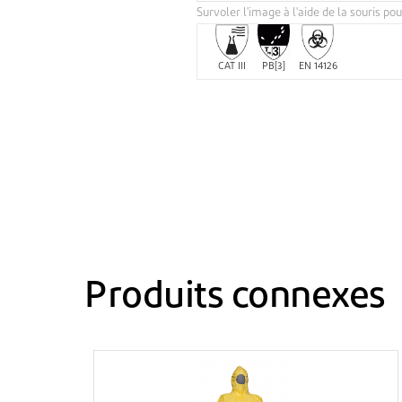
Survoler l'image à l'aide de la souris pou
CAT III
PB[3]
EN 14126
Produits connexes