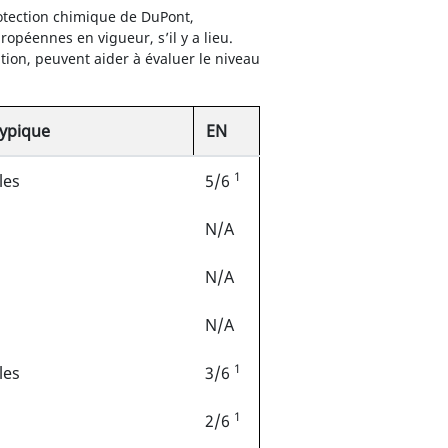
otection chimique de DuPont,
péennes en vigueur, s’il y a lieu.
ration, peuvent aider à évaluer le niveau
typique
EN
1
les
5/6
N/A
N/A
N/A
1
les
3/6
1
2/6