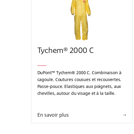
Tychem® 2000 C
DuPont™ Tychem® 2000 C. Combinaison à
cagoule. Coutures cousues et recouvertes.
Passe-pouce. Elastiques aux poignets, aux
chevilles, autour du visage et à la taille.
Double rabat de fermeture à glissière et
rabat au niveau du menton auto-adhésifs.
Jaune.
En savoir plus