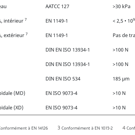
eau
AATCC 127
>30 kPa
7
9
, intérieur
EN 1149-1
< 2,5 • 10
7
%, extérieur
EN 1149-1
Pas de tr
DIN EN ISO 13934-1
>100 N
DIN EN ISO 13934-1
>100 N
DIN EN ISO 534
185 µm
oïdale (MD)
EN ISO 9073-4
>10 N
oïdale (XD)
EN ISO 9073-4
>10 N
3
4
onformément à EN 14126
Conformément à EN 1073-2
Conf