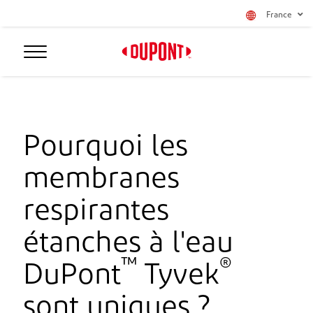
France
Pourquoi les
membranes
respirantes
étanches à l'eau
™
®
DuPont
Tyvek
sont uniques ?