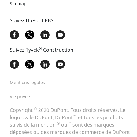
Sitemap
Suivez DuPont PBS
®
Suivez Tyvek
Construction
Mentions légales
Vie privée
©
Copyright
2020 DuPont. Tous droits réservés. Le
™
logo ovale DuPont, DuPont
, et tous les produits
®
™
suivis de la mention
ou
sont des marques
déposées ou des marques de commerce de DuPont